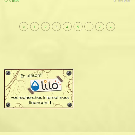
En lire plus
0
likes
«
1
2
3
4
5
…
7
»