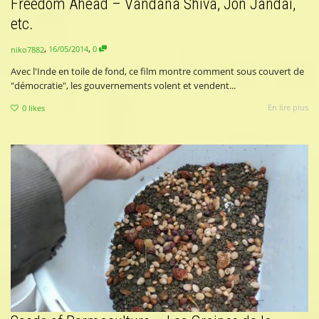
Freedom Ahead – Vandana Shiva, Jon Jandai,
etc.
,
,
16/05/2014
0
niko7882
Avec l'Inde en toile de fond, ce film montre comment sous couvert de
"démocratie", les gouvernements volent et vendent...
En lire plus
0
likes