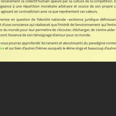
sincèrement ce collectif humain apeuré par sa culture de la compétition. E
légeance à une répartition monétaire arbitraire et source de son propre can
is agissant en contradiction avec ce que représentent ces valeurs.
emise en question de l’identité nationale –existence juridique définissan
t d’une conscience qui réaliserait que l’intérêt de l’environnement qui l’ent
es du monde pour leur permettre de s’écouter, d’échanger, de s’entre-aider et
ui sont l’essence de son témoignage d’amour pour ce monde.
 vous pourrez approfondir les tenants et aboutissants du paradigme contemp
tive
et sur bien d’autres thèmes auxquels le 4ème singe et beaucoup d’autres