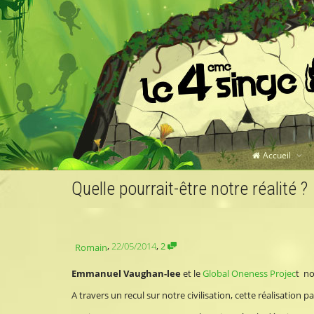
Accueil
Quelle pourrait-être notre réalité ?
,
22/05/2014
,
2
Romain
Emmanuel Vaughan-lee
et le
Global Oneness Projec
t no
A travers un recul sur notre civilisation, cette réalisati